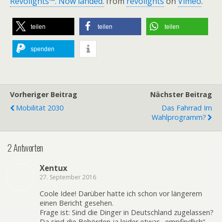
Revolights™. Now landed.
from
revolights
on
Vimeo
.
teilen
teilen
teilen
spenden
Vorheriger Beitrag
Nächster Beitrag
Mobilität 2030
Das Fahrrad Im
Wahlprogramm?
2 Antworten
Xentux
27. September 2016
Coole Idee! Darüber hatte ich schon vor längerem
einen Bericht gesehen.
Frage ist: Sind die Dinger in Deutschland zugelassen?
Da sind die Behörden ja leider etwas „empfindlich“.