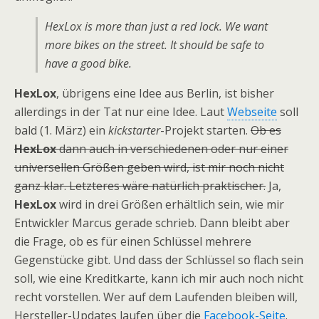
HexLox is more than just a red lock. We want
more bikes on the street. It should be safe to
have a good bike.
HexLox
, übrigens eine Idee aus Berlin, ist bisher
allerdings in der Tat nur eine Idee. Laut
Webseite
soll
bald (1. März) ein
kickstarter
-Projekt starten.
Ob es
HexLox
dann auch in verschiedenen oder nur einer
universellen Größen geben wird, ist mir noch nicht
ganz klar. Letzteres wäre natürlich praktischer.
Ja,
HexLox
wird in drei Größen erhältlich sein, wie mir
Entwickler Marcus gerade schrieb. Dann bleibt aber
die Frage, ob es für einen Schlüssel mehrere
Gegenstücke gibt. Und dass der Schlüssel so flach sein
soll, wie eine Kreditkarte, kann ich mir auch noch nicht
recht vorstellen. Wer auf dem Laufenden bleiben will,
Hersteller-Updates laufen über die
Facebook-Seite
.